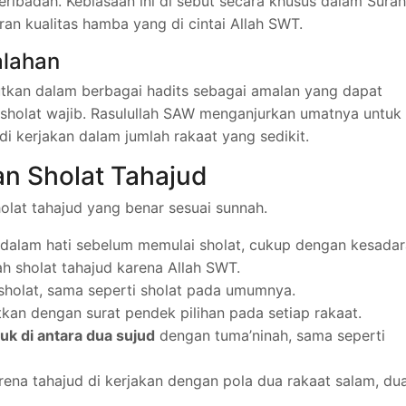
ibadah. Kebiasaan ini di sebut secara khusus dalam Surah
an kualitas hamba yang di cintai Allah SWT.
lahan
utkan dalam berbagai hadits sebagai amalan yang dapat
sholat wajib. Rasulullah SAW menganjurkan umatnya untuk
di kerjakan dalam jumlah rakaat yang sedikit.
n Sholat Tahajud
olat tahajud yang benar sesuai sunnah.
n dalam hati sebelum memulai sholat, cukup dengan kesada
h sholat tahajud karena Allah SWT.
holat, sama seperti sholat pada umumnya.
jutkan dengan surat pendek pilihan pada setiap rakaat.
uk di antara dua sujud
dengan tuma’ninah, sama seperti
arena tahajud di kerjakan dengan pola dua rakaat salam, du