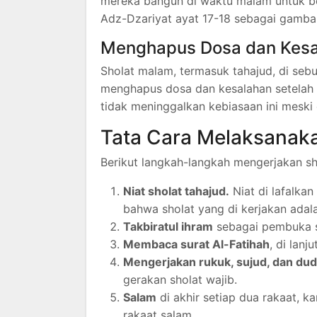
mereka bangun di waktu malam untuk ber
Adz-Dzariyat ayat 17-18 sebagai gambar
Menghapus Dosa dan Kesa
Sholat malam, termasuk tahajud, di seb
menghapus dosa dan kesalahan setelah 
tidak meninggalkan kebiasaan ini meski 
Tata Cara Melaksanaka
Berikut langkah-langkah mengerjakan sh
Niat sholat tahajud.
Niat di lafalka
bahwa sholat yang di kerjakan adala
Takbiratul ihram
sebagai pembuka s
Membaca surat Al-Fatihah
, di lan
Mengerjakan rukuk, sujud, dan dud
gerakan sholat wajib.
Salam
di akhir setiap dua rakaat, k
rakaat salam.