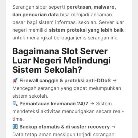
Serangan siber seperti
peretasan, malware,
dan pencurian data
bisa menjadi ancaman
besar bagi sistem informasi sekolah. Server luar
negeri memiliki
sistem proteksi yang lebih baik
untuk menangkal berbagai jenis serangan ini.
Bagaimana Slot Server
Luar Negeri Melindungi
Sistem Sekolah?
Firewall canggih & proteksi anti-DDoS
→
Mencegah serangan yang dapat melumpuhkan
sistem sekolah.
Pemantauan keamanan 24/7
→ Sistem
mendeteksi aktivitas mencurigakan secara real-
time.
Backup otomatis & di saster recovery
→
Data tetap aman meskipun terjadi serangan