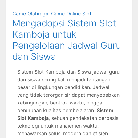
Game Olahraga
,
Game Online Slot
Mengadopsi Sistem Slot
Kamboja untuk
Pengelolaan Jadwal Guru
dan Siswa
Sistem Slot Kamboja dan Siswa jadwal guru
dan siswa sering kali menjadi tantangan
besar di lingkungan pendidikan. Jadwal
yang tidak terorganisir dapat menyebabkan
kebingungan, bentrok waktu, hingga
penurunan kualitas pembelajaran.
Sistem
Slot Kamboja
, sebuah pendekatan berbasis
teknologi untuk manajemen waktu,
menawarkan solusi modern dan efisien