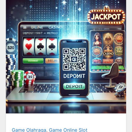
Game Olahraga
,
Game Online Slot