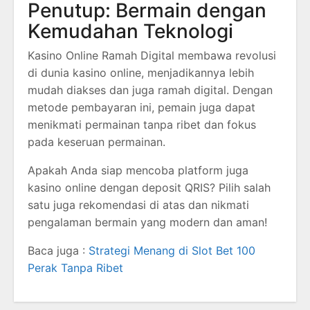
Penutup: Bermain dengan
Kemudahan Teknologi
Kasino Online Ramah Digital membawa revolusi
di dunia kasino online, menjadikannya lebih
mudah diakses dan juga ramah digital. Dengan
metode pembayaran ini, pemain juga dapat
menikmati permainan tanpa ribet dan fokus
pada keseruan permainan.
Apakah Anda siap mencoba platform juga
kasino online dengan deposit QRIS? Pilih salah
satu juga rekomendasi di atas dan nikmati
pengalaman bermain yang modern dan aman!
Baca juga :
Strategi Menang di Slot Bet 100
Perak Tanpa Ribet