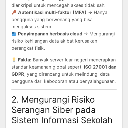
dienkripsi untuk mencegah akses tidak sah.
Autentikasi multi-faktor (MFA)
→ Hanya
pengguna yang berwenang yang bisa
mengakses sistem.
Penyimpanan berbasis cloud
→ Mengurangi
risiko kehilangan data akibat kerusakan
perangkat fisik.
Fakta:
Banyak server luar negeri menerapkan
standar keamanan global seperti
ISO 27001 dan
GDPR
, yang dirancang untuk melindungi data
pengguna dari kebocoran atau penyalahgunaan.
2. Mengurangi Risiko
Serangan Siber pada
Sistem Informasi Sekolah