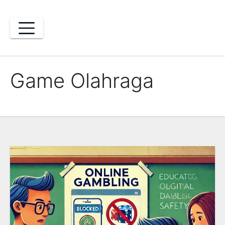
Skip
to
content
Game Olahraga