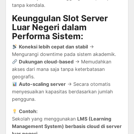
tanpa kendala.
Keunggulan Slot Server
Luar Negeri dalam
Performa Sistem:
Koneksi lebih cepat dan stabil
→
Mengurangi downtime pada sistem akademik.
Dukungan cloud-based
→ Memudahkan
akses dari mana saja tanpa keterbatasan
geografis.
Auto-scaling server
→ Secara otomatis
menyesuaikan kapasitas berdasarkan jumlah
pengguna.
Contoh:
Sekolah yang menggunakan
LMS (Learning
Management System) berbasis cloud di server
luar negeri