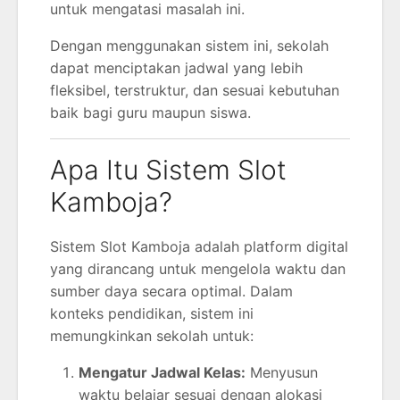
untuk mengatasi masalah ini.
Dengan menggunakan sistem ini, sekolah
dapat menciptakan jadwal yang lebih
fleksibel, terstruktur, dan sesuai kebutuhan
baik bagi guru maupun siswa.
Apa Itu Sistem Slot
Kamboja?
Sistem Slot Kamboja adalah platform digital
yang dirancang untuk mengelola waktu dan
sumber daya secara optimal. Dalam
konteks pendidikan, sistem ini
memungkinkan sekolah untuk:
Mengatur Jadwal Kelas:
Menyusun
waktu belajar sesuai dengan alokasi