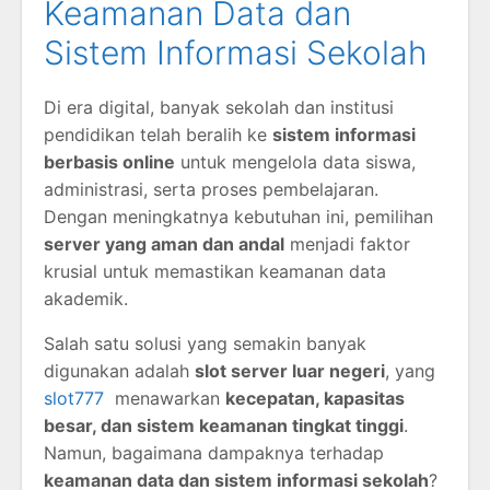
Keamanan Data dan
Sistem Informasi Sekolah
Di era digital, banyak sekolah dan institusi
pendidikan telah beralih ke
sistem informasi
berbasis online
untuk mengelola data siswa,
administrasi, serta proses pembelajaran.
Dengan meningkatnya kebutuhan ini, pemilihan
server yang aman dan andal
menjadi faktor
krusial untuk memastikan keamanan data
akademik.
Salah satu solusi yang semakin banyak
digunakan adalah
slot server luar negeri
, yang
slot777
menawarkan
kecepatan, kapasitas
besar, dan sistem keamanan tingkat tinggi
.
Namun, bagaimana dampaknya terhadap
keamanan data dan sistem informasi sekolah
?