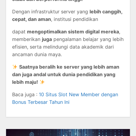
Dengan infrastruktur server yang
lebih canggih,
cepat, dan aman
, institusi pendidikan
dapat
mengoptimalkan sistem digital mereka
,
memberikan
juga
pengalaman belajar yang lebih
efisien, serta melindungi data akademik dari
ancaman dunia maya.
Saatnya beralih ke server yang lebih aman
dan juga andal untuk dunia pendidikan yang
lebih maju!
Baca juga :
10 Situs Slot New Member dengan
Bonus Terbesar Tahun Ini