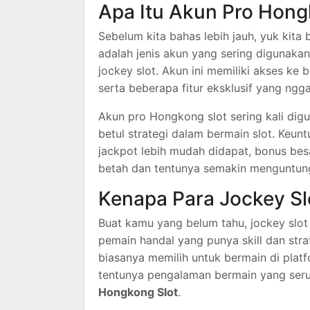
Apa Itu Akun Pro Hong
Sebelum kita bahas lebih jauh, yuk kita 
adalah jenis akun yang sering digunakan
jockey slot. Akun ini memiliki akses ke
serta beberapa fitur eksklusif yang ngga
Akun pro Hongkong slot sering kali di
betul strategi dalam bermain slot. Keunt
jackpot lebih mudah didapat, bonus bes
betah dan tentunya semakin menguntun
Kenapa Para Jockey Sl
Buat kamu yang belum tahu, jockey slot
pemain handal yang punya skill dan strat
biasanya memilih untuk bermain di pla
tentunya pengalaman bermain yang seru
Hongkong Slot
.