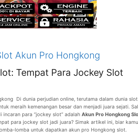
Slot Akun Pro Hongkong
ot: Tempat Para Jockey Slot
ong Di dunia perjudian online, terutama dalam dunia slot
uk meraih kemenangan besar dan menjadi juara sejati. Sa
 incaran para “jockey slot” adalah
Akun Pro Hongkong Slo
mpat para jockey slot jadi juara? Simak artikel ini, biar kam
omba-lomba untuk dapatkan akun pro Hongkong slot.