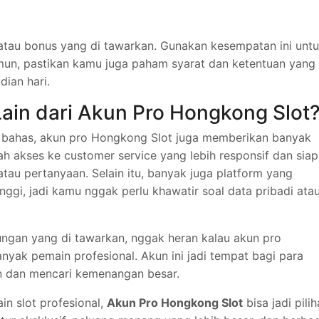
tau bonus yang di tawarkan. Gunakan kesempatan ini unt
, pastikan kamu juga paham syarat dan ketentuan yang
ian hari.
ain dari Akun Pro Hongkong Slot
i bahas, akun pro Hongkong Slot juga memberikan banyak
lah akses ke customer service yang lebih responsif dan siap
tau pertanyaan. Selain itu, banyak juga platform yang
ggi, jadi kamu nggak perlu khawatir soal data pribadi ata
tungan yang di tawarkan, nggak heran kalau akun pro
anyak pemain profesional. Akun ini jadi tempat bagi para
 dan mencari kemenangan besar.
in slot profesional,
Akun Pro Hongkong Slot
bisa jadi pili