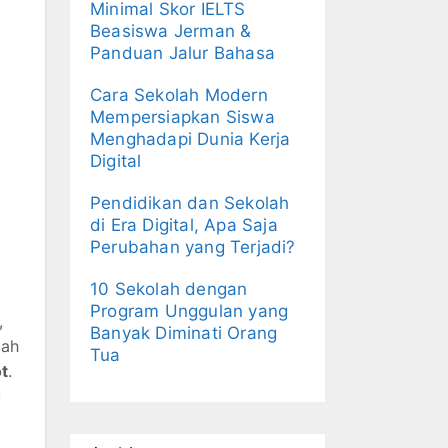
Minimal Skor IELTS
Beasiswa Jerman &
Panduan Jalur Bahasa
Cara Sekolah Modern
Mempersiapkan Siswa
Menghadapi Dunia Kerja
Digital
Pendidikan dan Sekolah
di Era Digital, Apa Saja
Perubahan yang Terjadi?
10 Sekolah dengan
Program Unggulan yang
,
Banyak Diminati Orang
lah
Tua
t
.
u