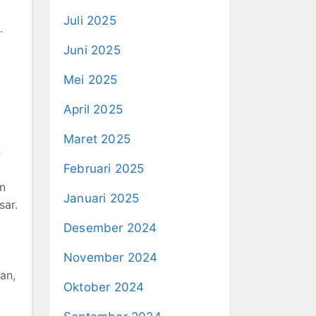
Juli 2025
.
Juni 2025
Mei 2025
April 2025
Maret 2025
n
Februari 2025
an
Januari 2025
sar.
Desember 2024
November 2024
an,
Oktober 2024