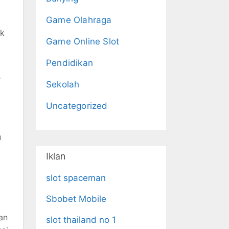
Game Olahraga
uk
Game Online Slot
Pendidikan
?
Sekolah
Uncategorized
u
Iklan
slot spaceman
Sbobet Mobile
han
slot thailand no 1