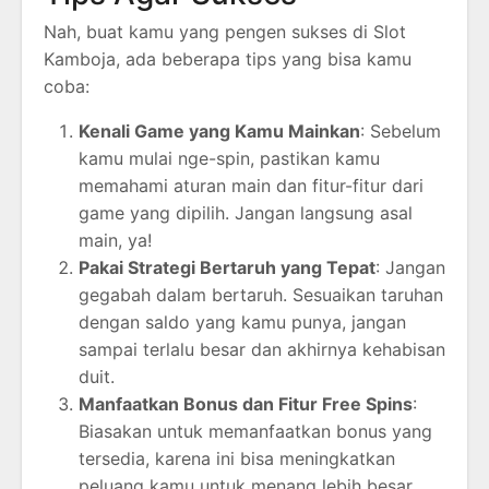
Nah, buat kamu yang pengen sukses di Slot
Kamboja, ada beberapa tips yang bisa kamu
coba:
Kenali Game yang Kamu Mainkan
: Sebelum
kamu mulai nge-spin, pastikan kamu
memahami aturan main dan fitur-fitur dari
game yang dipilih. Jangan langsung asal
main, ya!
Pakai Strategi Bertaruh yang Tepat
: Jangan
gegabah dalam bertaruh. Sesuaikan taruhan
dengan saldo yang kamu punya, jangan
sampai terlalu besar dan akhirnya kehabisan
duit.
Manfaatkan Bonus dan Fitur Free Spins
:
Biasakan untuk memanfaatkan bonus yang
tersedia, karena ini bisa meningkatkan
peluang kamu untuk menang lebih besar.