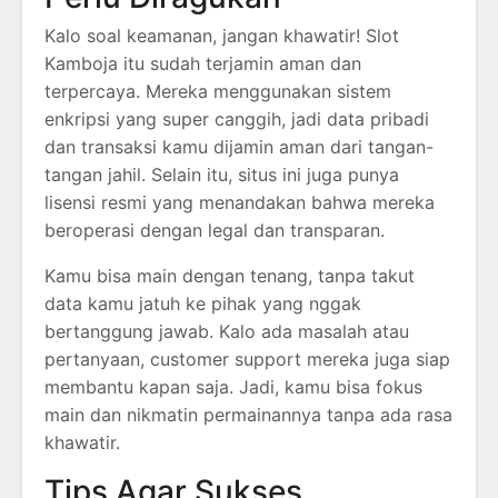
Kalo soal keamanan, jangan khawatir! Slot
Kamboja itu sudah terjamin aman dan
terpercaya. Mereka menggunakan sistem
enkripsi yang super canggih, jadi data pribadi
dan transaksi kamu dijamin aman dari tangan-
tangan jahil. Selain itu, situs ini juga punya
lisensi resmi yang menandakan bahwa mereka
beroperasi dengan legal dan transparan.
Kamu bisa main dengan tenang, tanpa takut
data kamu jatuh ke pihak yang nggak
bertanggung jawab. Kalo ada masalah atau
pertanyaan, customer support mereka juga siap
membantu kapan saja. Jadi, kamu bisa fokus
main dan nikmatin permainannya tanpa ada rasa
khawatir.
Tips Agar Sukses