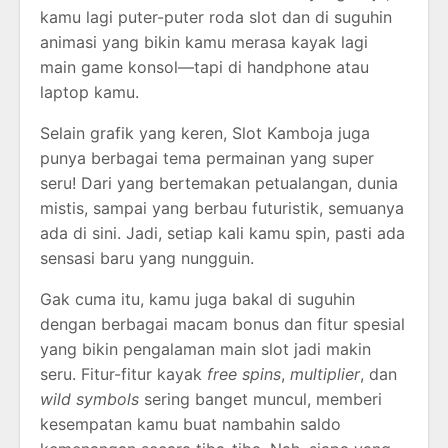
kamu lagi puter-puter roda slot dan di suguhin
animasi yang bikin kamu merasa kayak lagi
main game konsol—tapi di handphone atau
laptop kamu.
Selain grafik yang keren, Slot Kamboja juga
punya berbagai tema permainan yang super
seru! Dari yang bertemakan petualangan, dunia
mistis, sampai yang berbau futuristik, semuanya
ada di sini. Jadi, setiap kali kamu spin, pasti ada
sensasi baru yang nungguin.
Gak cuma itu, kamu juga bakal di suguhin
dengan berbagai macam bonus dan fitur spesial
yang bikin pengalaman main slot jadi makin
seru. Fitur-fitur kayak
free spins
,
multiplier
, dan
wild symbols
sering banget muncul, memberi
kesempatan kamu buat nambahin saldo