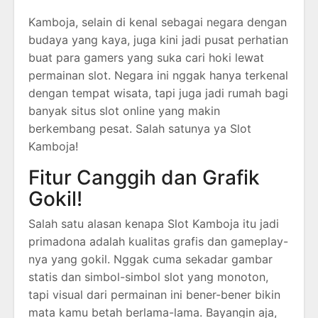
Kamboja, selain di kenal sebagai negara dengan
budaya yang kaya, juga kini jadi pusat perhatian
buat para gamers yang suka cari hoki lewat
permainan slot. Negara ini nggak hanya terkenal
dengan tempat wisata, tapi juga jadi rumah bagi
banyak situs slot online yang makin
berkembang pesat. Salah satunya ya Slot
Kamboja!
Fitur Canggih dan Grafik
Gokil!
Salah satu alasan kenapa Slot Kamboja itu jadi
primadona adalah kualitas grafis dan gameplay-
nya yang gokil. Nggak cuma sekadar gambar
statis dan simbol-simbol slot yang monoton,
tapi visual dari permainan ini bener-bener bikin
mata kamu betah berlama-lama. Bayangin aja,