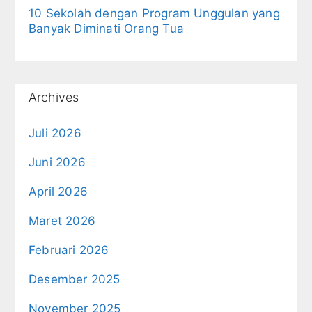
10 Sekolah dengan Program Unggulan yang
Banyak Diminati Orang Tua
Archives
Juli 2026
Juni 2026
April 2026
Maret 2026
Februari 2026
Desember 2025
November 2025