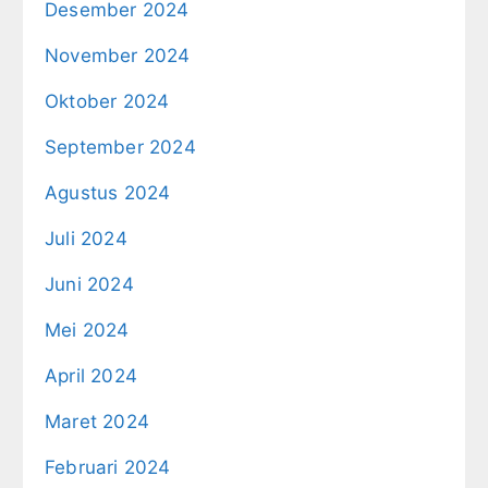
Desember 2024
November 2024
Oktober 2024
September 2024
Agustus 2024
Juli 2024
Juni 2024
Mei 2024
April 2024
Maret 2024
Februari 2024