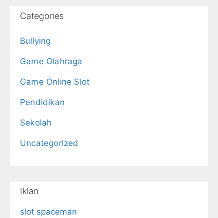
Categories
Bullying
Game Olahraga
Game Online Slot
Pendidikan
Sekolah
Uncategorized
Iklan
slot spaceman