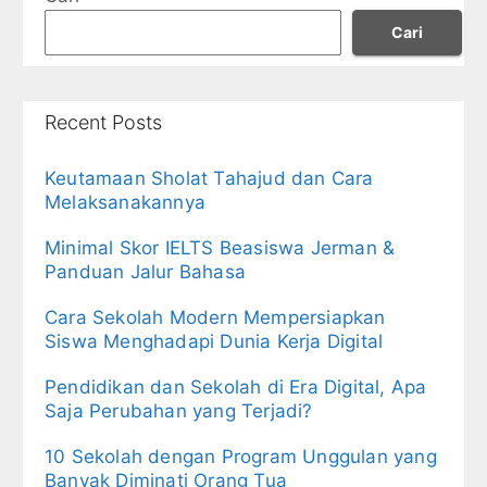
Cari
Recent Posts
Keutamaan Sholat Tahajud dan Cara
Melaksanakannya
Minimal Skor IELTS Beasiswa Jerman &
Panduan Jalur Bahasa
Cara Sekolah Modern Mempersiapkan
Siswa Menghadapi Dunia Kerja Digital
Pendidikan dan Sekolah di Era Digital, Apa
Saja Perubahan yang Terjadi?
10 Sekolah dengan Program Unggulan yang
Banyak Diminati Orang Tua