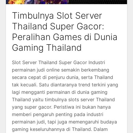
Timbulnya Slot Server
Thailand Super Gacor:
Peralihan Games di Dunia
Gaming Thailand
Slot Server Thailand Super Gacor Industri
permainan judi online semakin berkembang
secara cepat di penjuru dunia, serta Thailand
tak kecuali. Satu diantaranya trend terkini yang
lagi mengganti permainan di dunia gaming
Thailand yaitu timbulnya slots server Thailand
yang super gacor. Peristiwa ini bukan hanya
memberi pengaruh penting pada industri
permainan judi, tapi juga memengaruhi budaya
gaming keseluruhannya di Thailand. Dalam