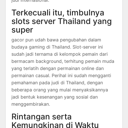
Terkecuali itu, timbulnya
slots server Thailand yang
super
gacor pun udah bawa pengubahan dalam
budaya gaming di Thailand. Slot-server ini
sudah jadi ternama di kelompok pemain dari
bermacam background, terhitung pemain muda
yang terlatih dengan permainan online dan
permainan casual. Perihal ini sudah mengganti
pemahaman pada judi di Thailand, dengan
beberapa orang yang mulai menyaksikannya
jadi bentuk kesenangan yang sosial dan
menggembirakan.
Rintangan serta
Kemungkinan di Waktu