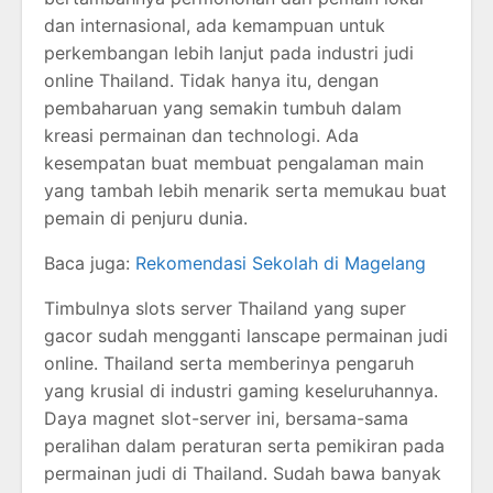
dan internasional, ada kemampuan untuk
perkembangan lebih lanjut pada industri judi
online Thailand. Tidak hanya itu, dengan
pembaharuan yang semakin tumbuh dalam
kreasi permainan dan technologi. Ada
kesempatan buat membuat pengalaman main
yang tambah lebih menarik serta memukau buat
pemain di penjuru dunia.
Baca juga:
Rekomendasi Sekolah di Magelang
Timbulnya slots server Thailand yang super
gacor sudah mengganti lanscape permainan judi
online. Thailand serta memberinya pengaruh
yang krusial di industri gaming keseluruhannya.
Daya magnet slot-server ini, bersama-sama
peralihan dalam peraturan serta pemikiran pada
permainan judi di Thailand. Sudah bawa banyak