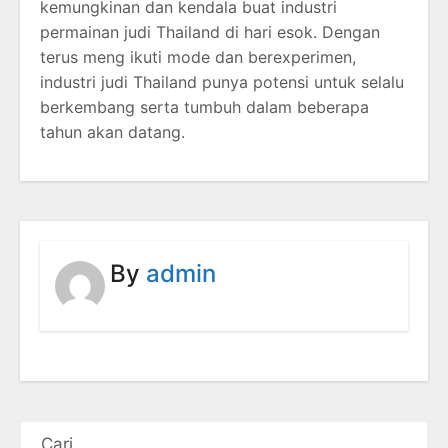
kemungkinan dan kendala buat industri
permainan judi Thailand di hari esok. Dengan
terus meng ikuti mode dan berexperimen,
industri judi Thailand punya potensi untuk selalu
berkembang serta tumbuh dalam beberapa
tahun akan datang.
By
admin
Cari