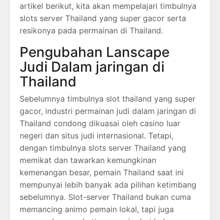
artikel berikut, kita akan mempelajari timbulnya
slots server Thailand yang super gacor serta
resikonya pada permainan di Thailand.
Pengubahan Lanscape
Judi Dalam jaringan di
Thailand
Sebelumnya timbulnya slot thailand yang super
gacor, industri permainan judi dalam jaringan di
Thailand condong dikuasai oleh casino luar
negeri dan situs judi internasional. Tetapi,
dengan timbulnya slots server Thailand yang
memikat dan tawarkan kemungkinan
kemenangan besar, pemain Thailand saat ini
mempunyai lebih banyak ada pilihan ketimbang
sebelumnya. Slot-server Thailand bukan cuma
memancing animo pemain lokal, tapi juga