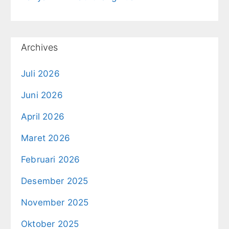
Archives
Juli 2026
Juni 2026
April 2026
Maret 2026
Februari 2026
Desember 2025
November 2025
Oktober 2025