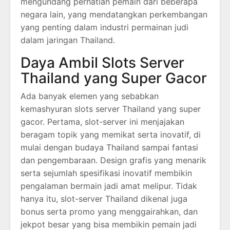
mengundang perhatian pemain dari beberapa
negara lain, yang mendatangkan perkembangan
yang penting dalam industri permainan judi
dalam jaringan Thailand.
Daya Ambil Slots Server
Thailand yang Super Gacor
Ada banyak elemen yang sebabkan
kemashyuran slots server Thailand yang super
gacor. Pertama, slot-server ini menjajakan
beragam topik yang memikat serta inovatif, di
mulai dengan budaya Thailand sampai fantasi
dan pengembaraan. Design grafis yang menarik
serta sejumlah spesifikasi inovatif membikin
pengalaman bermain jadi amat melipur. Tidak
hanya itu, slot-server Thailand dikenal juga
bonus serta promo yang menggairahkan, dan
jekpot besar yang bisa membikin pemain jadi